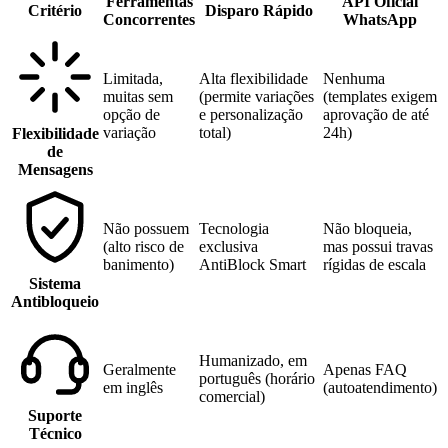
Ferramentas
API Oficial
Critério
Disparo Rápido
Concorrentes
WhatsApp
Limitada,
Alta flexibilidade
Nenhuma
muitas sem
(permite variações
(templates exigem
opção de
e personalização
aprovação de até
variação
total)
24h)
Flexibilidade
de
Mensagens
Não possuem
Tecnologia
Não bloqueia,
(alto risco de
exclusiva
mas possui travas
banimento)
AntiBlock Smart
rígidas de escala
Sistema
Antibloqueio
Humanizado, em
Geralmente
Apenas FAQ
português (horário
em inglês
(autoatendimento)
comercial)
Suporte
Técnico